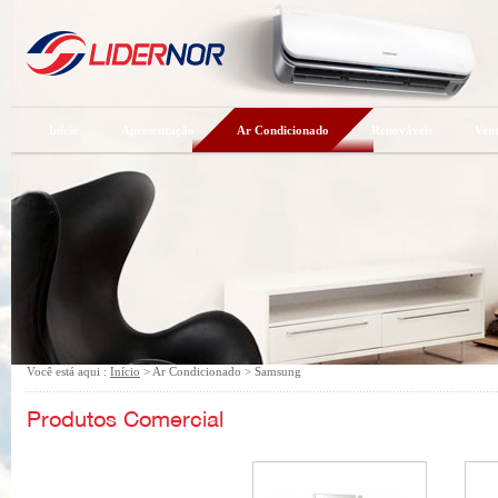
Início
Apresentação
Ar Condicionado
Renováveis
Vent
Você está aqui :
Início
> Ar Condicionado > Samsung
Escolha a categoria: